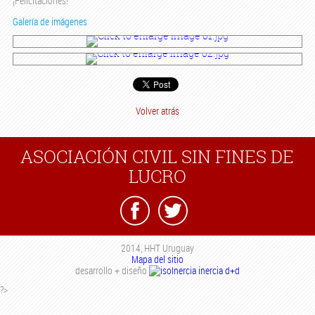
¡Felicitaciones!
Galería de imágenes
Volver atrás
ASOCIACIÓN CIVIL SIN FINES DE
LUCRO
2014, HHT Uruguay
Mapa del sitio
desarrollo + diseño
inercia d+d
?>