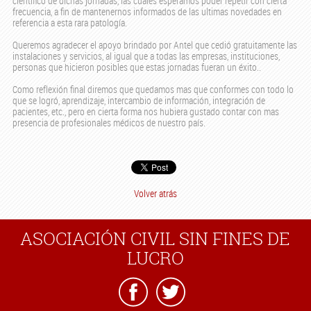
científico de dichas jornadas, las cuales esperamos poder repetir con cierta
frecuencia, a fin de mantenernos informados de las ultimas novedades en
referencia a esta rara patología.
Queremos agradecer el apoyo brindado por Antel que cedió gratuitamente las
instalaciones y servicios, al igual que a todas las empresas, instituciones,
personas que hicieron posibles que estas jornadas fueran un éxito..
Como reflexión final diremos que quedamos mas que conformes con todo lo
que se logró, aprendizaje, intercambio de información, integración de
pacientes, etc., pero en cierta forma nos hubiera gustado contar con mas
presencia de profesionales médicos de nuestro país.
Volver atrás
ASOCIACIÓN CIVIL SIN FINES DE
LUCRO